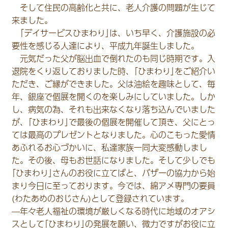
そして住民の高齢化と共に、老人介護の問題が生じて
来ました。
｢デイサービスひまわり｣は、いち早く、介護施設の必
要性を感じる人達により、平成九年誕生しました。
元気だった父が脳出血で倒れたのも同じ時期です。入
退院をくり返しておりました時、｢ひまわり｣をご紹介い
ただき、ご縁ができました。父は油絵を趣味として、毎
年、銀座で個展を開くのを楽しみにしていました。しか
し、病気の為、それも出来なくなり落ち込んでいました
が、｢ひまわり｣で最後の個展を開催して頂き、父にとっ
ては最高のプレゼントとなりました。心のこもった愛情
あふれるお心づかいに、私達家族一同大変感動しまし
た。その後、母もお世話になりました。そして少しでも
｢ひまわり｣さんのお役に立てばと、バザーの協力から始
まり今日に至っております。今では、綿アメ専門の要員
(わたあめのおじさん)として登録されています。
—年々老人福祉の環境が厳しくなる時代に地域のオアシ
スとして｢ひまわり｣の発展を願い、微力ですがお役に立