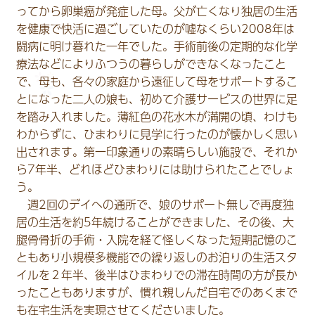
ってから卵巣癌が発症した母。父が亡くなり独居の生活
を健康で快活に過ごしていたのが嘘なくらい2008年は
闘病に明け暮れた一年でした。手術前後の定期的な化学
療法などによりふつうの暮らしができなくなったこと
で、母も、各々の家庭から遠征して母をサポートするこ
とになった二人の娘も、初めて介護サービスの世界に足
を踏み入れました。薄紅色の花水木が満開の頃、わけも
わからずに、ひまわりに見学に行ったのが懐かしく思い
出されます。第一印象通りの素晴らしい施設で、それか
ら7年半、どれほどひまわりには助けられたことでしょ
う。
週2回のデイへの通所で、娘のサポート無しで再度独
居の生活を約5年続けることができました、その後、大
腿骨骨折の手術・入院を経て怪しくなった短期記憶のこ
ともあり小規模多機能での繰り返しのお泊りの生活スタ
イルを２年半、後半はひまわりでの滞在時間の方が長か
ったこともありますが、慣れ親しんだ自宅でのあくまで
も在宅生活を実現させてくださいました。